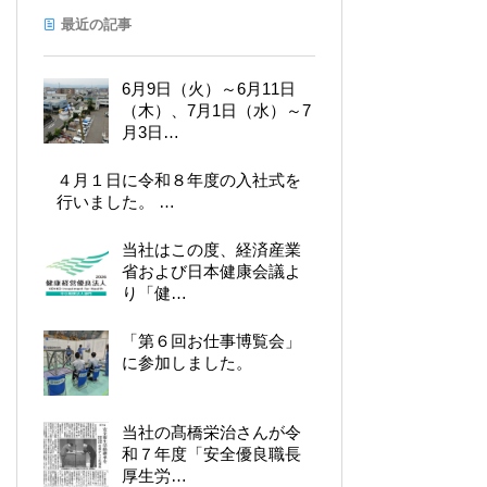
最近の記事
6月9日（火）～6月11日
（木）、7月1日（水）～7
月3日…
４月１日に令和８年度の入社式を
行いました。 …
当社はこの度、経済産業
省および日本健康会議よ
り「健…
「第６回お仕事博覧会」
に参加しました。
当社の髙橋栄治さんが令
和７年度「安全優良職長
厚生労…